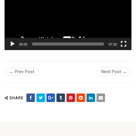
00:00
07:20
← Prev Post
Next Post →
SHARE