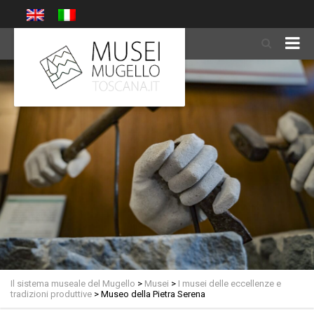
Il sistema museale del Mugello
>
Musei
>
I musei delle eccellenze e
tradizioni produttive
>
Museo della Pietra Serena