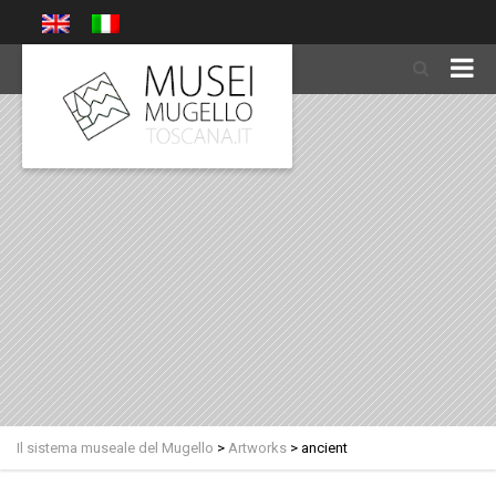
Il sistema museale del Mugello
>
Artworks
>
ancient