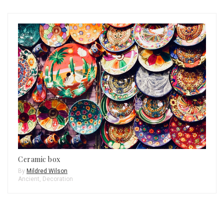
Ceramic box
By
Mildred Wilson
Ancient
,
Decoration