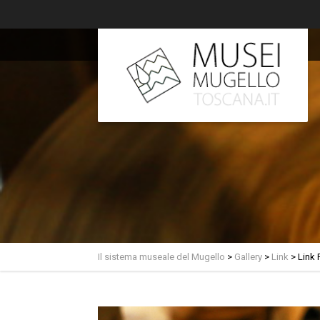
Il sistema museale del Mugello
>
Gallery
>
Link
>
Link 